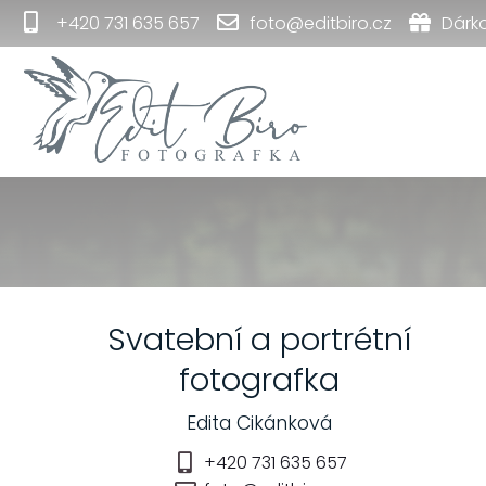
+420 731 635 657
foto@editbiro.cz
Dárk
Svatební a portrétní
fotografka
Edita Cikánková
+420 731 635 657