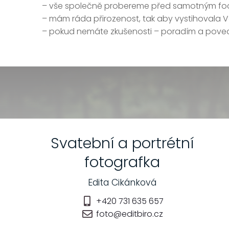
– vše společně probereme před samotným f
– mám ráda přirozenost, tak aby vystihovala Vá
– pokud nemáte zkušenosti – poradím a pov
Svatební a portrétní
fotografka
Edita Cikánková
+420 731 635 657
foto@editbiro.cz