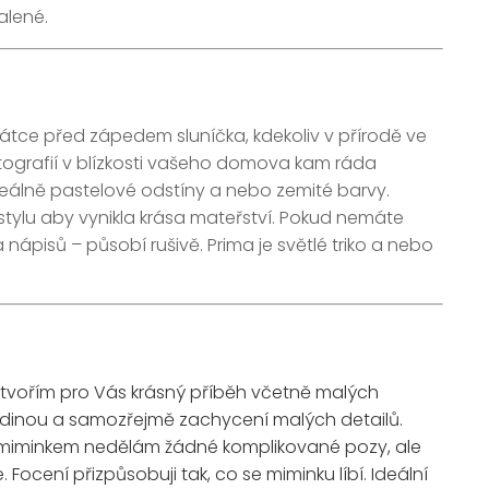
alené.
 krátce před zápedem sluníčka, kdekoliv v přírodě ve
ografií v blízkosti vašeho domova kam ráda
ideálně pastelové odstíny a nebo zemité barvy.
stylu aby vynikla krása mateřství. Pokud nemáte
nápisů – působí rušivě. Prima je světlé triko a nebo
tvořím pro Vás krásný příběh včetně malých
rodinou a samozřejmě zachycení malých detailů.
 S miminkem nedělám žádné komplikované pozy, ale
ocení přizpůsobuji tak, co se miminku líbí. Ideální