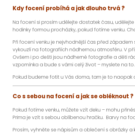
Kdy focení probíhá a jak dlouho trvá ?
Na focení si prosím udělejte dostatek času, udělejte
hodinky formou procházky, pokud fotíme venku. Chci a
Při focení venku je nejvhodnější čas před západem sl
vykouzlí na fotografiích nádhernou atmosféru. V p
Ovšem i po dešti jsou nádherné fotografie a děti r
vzpomínka a bude s vámi celý život – myslete na to.
Pokud budeme fotit u Vás doma, tam je to naopak a v
Co s sebou na focení a jak se obléknout ?
Pokud fotíme venku, můžete vzít deku – mohu přinést 
Prima je vzít s sebou oblíbenou hračku. Barvy na foce
Prosím, vyhněte se nápisům a oblečení s obrázky a