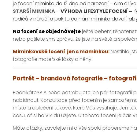
je focení miminka do 12 dne od narození – čím dříve 
STARŠÍ MIMINKA
–
VÝHODA LIFESTYLE FOCENÍ –
f
rodičů v náručí a pak to co nám miminko dovolí, aby
Na focení se objednávejte
ještě během těhotenstv
nebo pošlete sms zprávu, že jste na světě a společ
Miminkovské focení jen s maminkou:
Nestihla j
fotografie mateřské lásky a něhy.
Portrét – brandová fotografie – fotograf
Podnikáte?? A nebo potřebujete jen pár fotografií 
nabídnout. Konzultace před focením je samozřejmost
místo a oblečení takové, které Vás vystihuje. Jen t
času, ať si ho v klidu užijete. U tohoto focení je ča
Máte otázky, zavolejte mi a vše spolu probereme na 