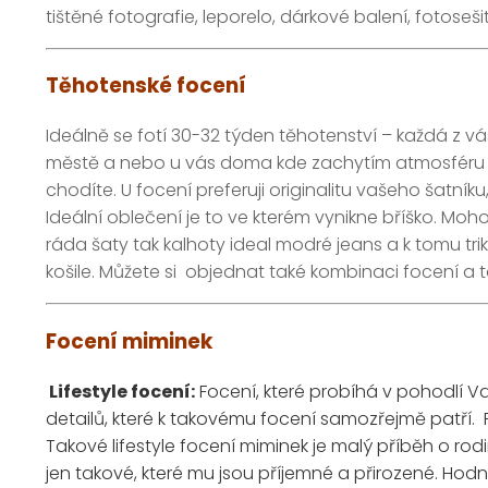
tištěné fotografie, leporelo, dárkové balení, fotos
Těhotenské focení
Ideálně se fotí 30-32 týden těhotenství – každá z vás
městě a nebo u vás doma kde zachytím atmosféru d
chodíte. U focení preferuji originalitu vašeho šatní
Ideální oblečení je to ve kterém vynikne bříško. Mo
ráda šaty tak kalhoty ideal modré jeans a k tomu tri
košile. Můžete si objednat také kombinaci focení a to 
Focení miminek
Lifestyle focení:
Focení, které probíhá v pohodlí 
detailů, které k takovému focení samozřejmě patří.
Takové lifestyle focení miminek je malý příběh o r
jen takové, které mu jsou příjemné a přirozené. Hodn