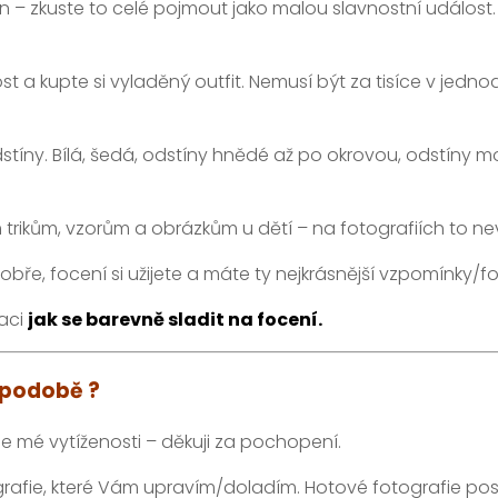
en – zkuste to celé pojmout jako malou slavnostní událos
 a kupte si vyladěný outfit. Nemusí být za tisíce v jedno
dstíny. Bílá, šedá, odstíny hnědé až po okrovou, odstíny 
 trikům, vzorům a obrázkům u dětí – na fotografiích to ne
 dobře, focení si užijete a máte ty nejkrásnější vzpomínky/f
raci
jak se barevně sladit na focení.
é podobě ?
e mé vytíženosti – děkuji za pochopení.
tografie, které Vám upravím/doladím. Hotové fotografie po