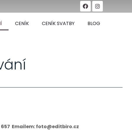
Í
CENÍK
CENÍK SVATBY
BLOG
vání
5 657 Emailem: foto@editbiro.cz