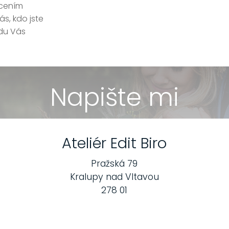
ocením
s, kdo jste
edu Vás
Napište mi
Ateliér Edit Biro
Pražská 79
Kralupy nad Vltavou
278 01