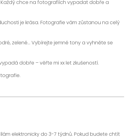
t. Každý chce na fotografiích vypadat dobře a
duchosti je krása. Fotografie vám zůstanou na celý
modré, zelené… Vybírejte jemné tony a vyhněte se
vypadá dobře – věřte mi xx let zkušeností.
otografie.
sílám elektronicky do 3-7 týdnů. Pokud budete chtít