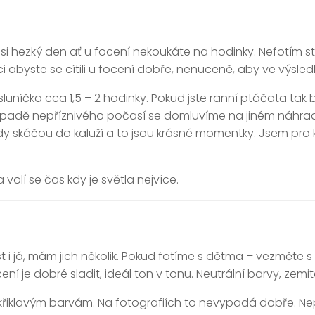
 si hezký den ať u focení nekoukáte na hodinky. Nefotím st
byste se cítili u focení dobře, nenuceně, aby ve výsledku
uníčka cca 1,5 – 2 hodinky. Pokud jste ranní ptáčata tak b
řípadě nepříznivého počasí se domluvíme na jiném náhra
ády skáčou do kaluží a to jsou krásné momentky. Jsem pro
olí se čas kdy je světla nejvíce.
i já, mám jich několik. Pokud fotíme s dětma – vezměte s s
ní je dobré sladit, ideál ton v tonu. Neutrální barvy, zemit
 křiklavým barvám. Na fotografiích to nevypadá dobře. N