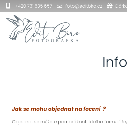
+420 731 635 657
foto@editbiro.cz
Dárk
Inf
Jak se mohu objednat na focení ?
Objednat se můžete pomocí kontaktního formuláře,