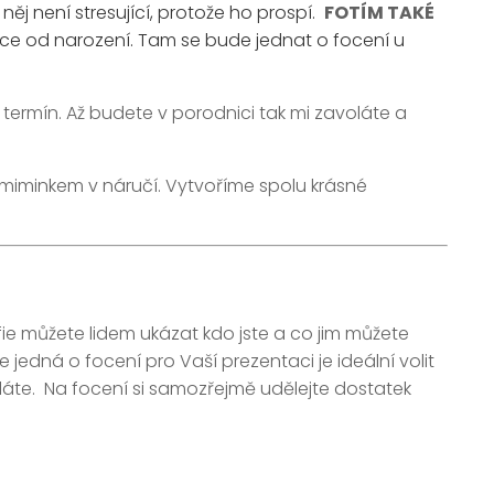
ěj není stresující, protože ho prospí.
FOTÍM TAKÉ
íce od narození. Tam se bude jednat o focení u
ermín. Až budete v porodnici tak mi zavoláte a
m miminkem v náručí. Vytvoříme spolu krásné
ie můžete lidem ukázat kdo jste a co jim můžete
edná o focení pro Vaší prezentaci je ideální volit
ěláte. Na focení si samozřejmě udělejte dostatek