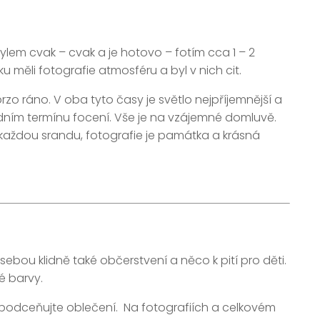
ylem cvak – cvak a je hotovo – fotím cca 1 – 2
 měli fotografie atmosféru a byl v nich cit.
rzo ráno. V oba tyto časy je světlo nejpříjemnější a
dním termínu focení. Vše je na vzájemné domluvě.
 každou srandu, fotografie je památka a krásná
ebou klidně také občerstvení a něco k pití pro děti.
é barvy.
epodceňujte oblečení. Na fotografiích a celkovém