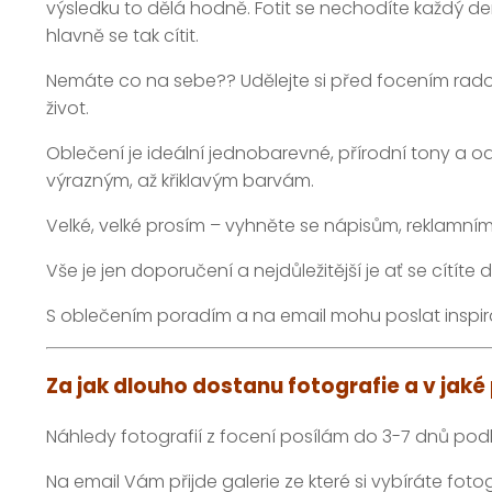
výsledku to dělá hodně. Fotit se nechodíte každý d
hlavně se tak cítit.
Nemáte co na sebe?? Udělejte si před focením radost
život.
Oblečení je ideální jednobarevné, přírodní tony a o
výrazným, až křiklavým barvám.
Velké, velké prosím – vyhněte se nápisům, reklamním
Vše je jen doporučení a nejdůležitější je ať se cítíte
S oblečením poradím a na email mohu poslat inspi
Za jak dlouho dostanu fotografie a v jak
Náhledy fotografií z focení posílám do 3-7 dnů podl
Na email Vám přijde galerie ze které si vybíráte fo