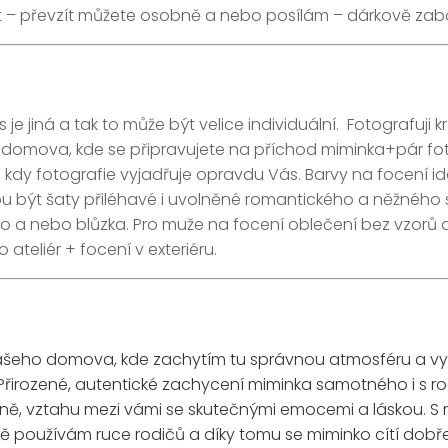
ešit – převzít můžete osobně a nebo posílám – dárkově zab
 je jiná a tak to může být velice individuální. Fotografuji
omova, kde se připravujete na příchod miminka+pár fot
ku, kdy fotografie vyjadřuje opravdu Vás. Barvy na focení 
hou být šaty přiléhavé i uvolněné romantického a něžného 
ko a nebo blůzka. Pro muže na focení oblečení bez vzorů a 
ateliér + focení v exteriéru.
Vašeho domova, kde zachytím tu správnou atmosféru a vy
 Přirozené, autentické zachycení miminka samotného i s 
odině, vztahu mezi vámi se skutečnými emocemi a láskou.
ě používám ruce rodičů a díky tomu se miminko cítí dobře. F