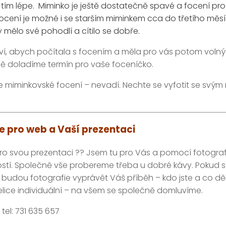
tím lépe. Miminko je ještě dostatečně spavé a focení pro n
ocení je možné i se starším miminkem cca do třetího měs
 mělo své pohodlí a cítilo se dobře.
í, abych počítala s focením a měla pro vás potom volný t
ně doladíme termín pro vaše foceníčko.
ste miminkovské focení – nevadí. Nechte se vyfotit se svý
ie pro web a Vaší prezentaci
pro svou prezentaci ?? Jsem tu pro Vás a pomocí fotograf
í. Společně vše probereme třeba u dobré kávy. Pokud se j
ak budou fotografie vyprávět Váš příběh – kdo jste a co d
s velice individuální – na všem se společně domluvíme.
tel: 731 635 657